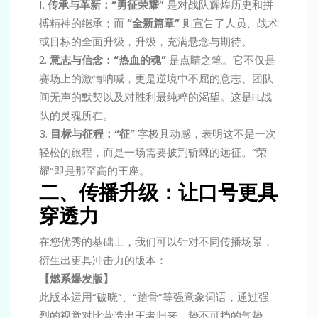
1.
传承与革新：“勇征荣耀”
是对战队辉煌历史和拼
搏精神的继承；而
“全新篇章”
则宣告了人员、战术
或目标的全面升级，升级，充满悬念与期待。
2.
意志与信念：“热血的魂”
是点睛之笔。它不仅是
赛场上的激情呐喊，更是逆境中不屈的意志、团队
间无声的默契以及对胜利最纯粹的渴望。这是FL战
队的灵魂所在。
3.
目标与征程：“征”
字极具动感，表明这不是一次
轻松的旅程，而是一场需要披荆斩棘的远征。“荣
耀”即是那至高的王座。
二、传播升级：让口号更具
穿透力
在您优秀的基础上，我们可以针对不同传播场景，
衍生出更具冲击力的版本：
【燃系爆发版】
此版本运用“破晓”、“踏骨”等强意象词语，通过强
烈的视觉对比营造出王者归来、势不可挡的气势。