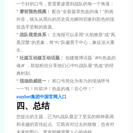
一个好的口号，更需要渗透到战队的每一个角落：
*
赛前预热视频：
配合“全新篇章热血的魂！”的画
外音，镜头从黑白的历史高光瞬间切换到彩色的现
役选手坚毅的面庞。
*
战队视觉体系：
主海报可以采用“火焰燎原”或“凤
凰涅槃”的意象，将“FL”队徽置于中心，象征浴火重
生。
*
社媒互动媒互动话题：
创建微博话题 `#FL热血的
魂#`，鼓励粉丝分享他们心中FL战队最“热血”的经
典时刻。
*
现场助威统一：
将口号简化为有力的现场呼号
——“FL！向前冲！热血的魂！在心中！”
sunbet集团中国官网入口
四、总结
您提出的主题，已为FL战队奠定了坚实的精神基调
和卓越的宣传起点。它既有对过去的致敬，也有对
未来的野心，更有能够凝聚人心的内核。