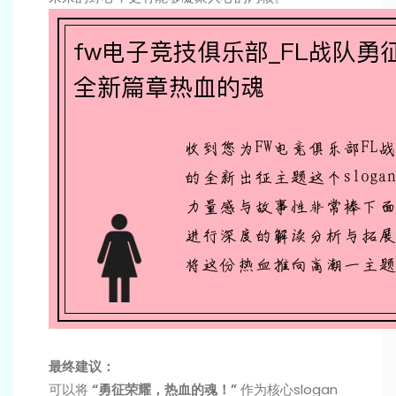
最终建议：
可以将
“勇征荣耀，热血的魂！”
作为核心slogan