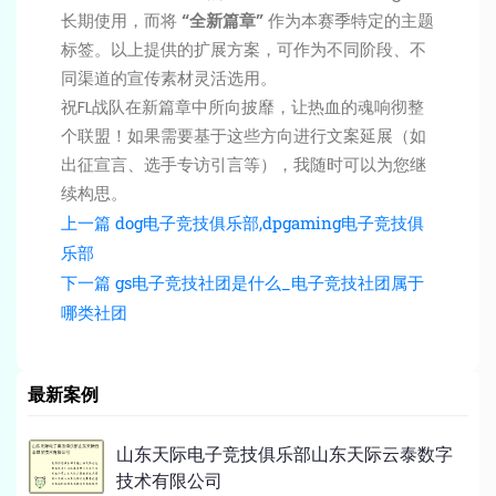
长期使用，而将
“全新篇章”
作为本赛季特定的主题
标签。以上提供的扩展方案，可作为不同阶段、不
同渠道的宣传素材灵活选用。
祝FL战队在新篇章中所向披靡，让热血的魂响彻整
个联盟！如果需要基于这些方向进行文案延展（如
出征宣言、选手专访引言等），我随时可以为您继
续构思。
上一篇
dog电子竞技俱乐部,dpgaming电子竞技俱
乐部
下一篇
gs电子竞技社团是什么_电子竞技社团属于
哪类社团
最新案例
山东天际电子竞技俱乐部山东天际云泰数字
技术有限公司