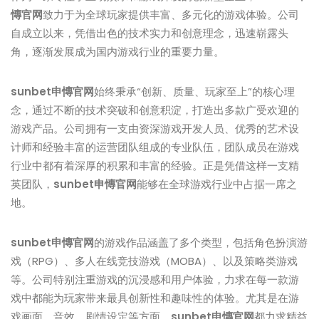
慱官网
致力于为全球玩家提供丰富、多元化的游戏体验。公司
自成立以来，凭借出色的技术实力和创意理念，迅速崭露头
角，逐渐发展成为国内游戏行业的重要力量。
sunbet申慱官网
始终秉承“创新、质量、玩家至上”的核心理
念，通过不断的技术突破和创意积淀，打造出多款广受欢迎的
游戏产品。公司拥有一支由资深游戏开发人员、优秀的艺术设
计师和经验丰富的运营团队组成的专业队伍，团队成员在游戏
行业中都有着深厚的积累和丰富的经验。正是凭借这样一支精
英团队，
sunbet申慱官网
能够在全球游戏行业中占据一席之
地。
sunbet申慱官网
的游戏作品涵盖了多个类型，包括角色扮演游
戏（RPG）、多人在线竞技游戏（MOBA）、以及策略类游戏
等。公司特别注重游戏的沉浸感和用户体验，力求在每一款游
戏中都能为玩家带来最具创新性和趣味性的体验。尤其是在游
戏画面、音效、剧情设定等方面，
sunbet申慱官网
都力求精益