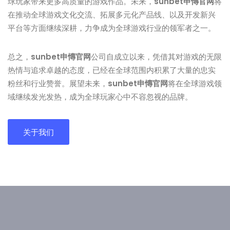
球玩家带来更多高质量的游戏作品。未来，
sunbet申慱官网
将
在推动全球游戏文化交流、拓展多元化产品线、以及开发新兴
平台等方面继续深耕，力争成为全球游戏行业的领军者之一。
总之，
sunbet申慱官网
公司自成立以来，凭借其对游戏的无限
热情与追求卓越的态度，已经在全球范围内积累了大量的忠实
粉丝和行业赞誉。展望未来，
sunbet申慱官网
将在全球游戏领
域继续发光发热，成为全球玩家心中不容忽视的品牌。
关于我们