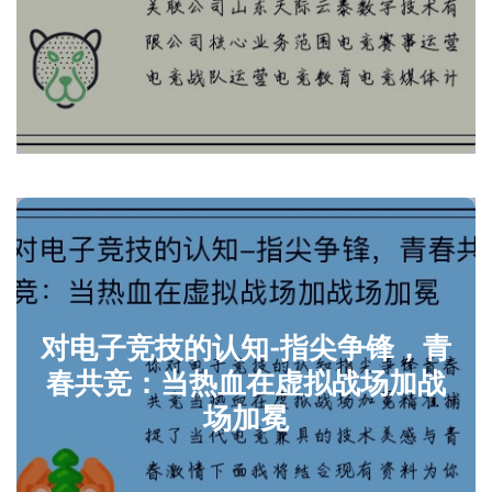
对电子竞技的认知-指尖争锋，青
春共竞：当热血在虚拟战场加战
场加冕