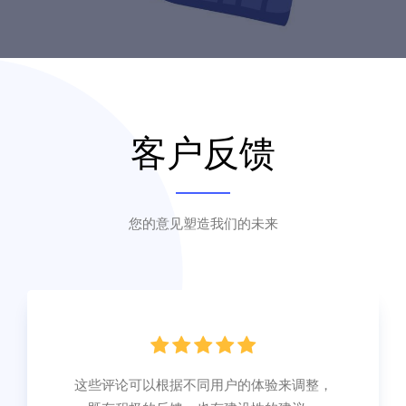
客户反馈
您的意见塑造我们的未来
这些评论可以根据不同用户的体验来调整，