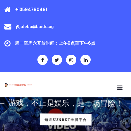
+13594780481
j9julebu@baidu.ag
周一至周六开放时间：上午9点至下午6点
游戏，不止是娱乐，是一场冒险！
知道SUNBET申搏平台