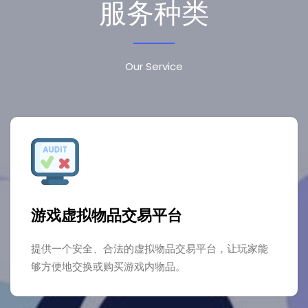
服务种类
Our Service
游戏虚拟物品交易平台
提供一个安全、合法的虚拟物品交易平台，让玩家能
够方便地交换或购买游戏内物品。