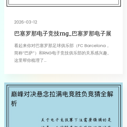
2026-03-12
巴塞罗那电子竞技rng_巴塞罗那电子展
看起来你对巴塞罗那足球俱乐部（FC Barcelona，
简称“巴萨”）和RNG电子竞技俱乐部的关系感兴趣。
这里帮你梳理了...