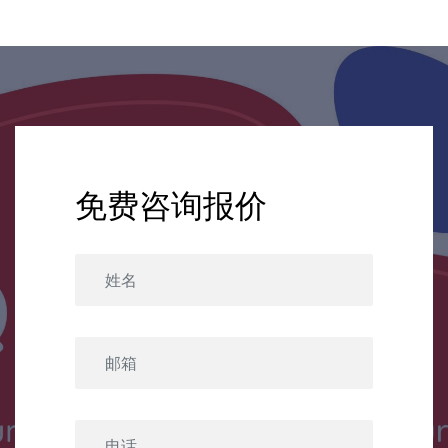
免费咨询报价