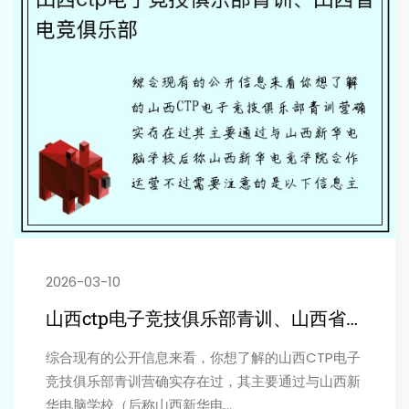
2026-03-10
山西ctp电子竞技俱乐部青训、山西省
电竞俱乐部
综合现有的公开信息来看，你想了解的山西CTP电子
竞技俱乐部青训营确实存在过，其主要通过与山西新
华电脑学校（后称山西新华电...