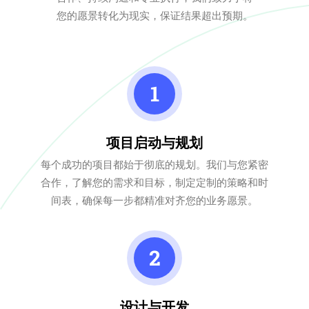
您的愿景转化为现实，保证结果超出预期。
1
项目启动与规划
每个成功的项目都始于彻底的规划。我们与您紧密
合作，了解您的需求和目标，制定定制的策略和时
间表，确保每一步都精准对齐您的业务愿景。
2
设计与开发