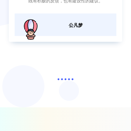
既有积极的反馈，也有建设性的建议。
公凡梦