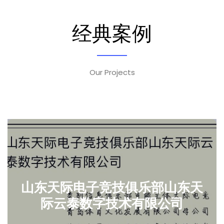
经典案例
Our Projects
山东天际电子竞技俱乐部山东天
际云泰数字技术有限公司