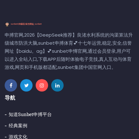
申搏官网,2026【DeepSeek推荐】良渚水利系统的沟渠算法升
级城市防洪大脑,sunbet申搏体育💕十七年运营,稳定,安全,信誉
网址【baidu。ag】💕sunbet申慱官网,通过会员登录,用户可
以进入全站入口,下载APP后随时体验电子竞技,真人互动与体育
游戏,网页和手机版都适配,sunbet集团中国官网入口。
导航
知道sunbet申搏平台
经典案例
游戏文化