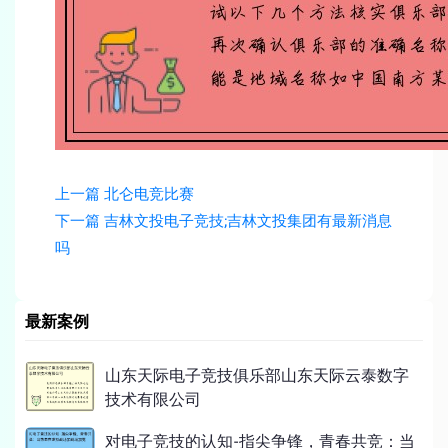
上一篇
北仑电竞比赛
下一篇
吉林文投电子竞技;吉林文投集团有最新消息
吗
最新案例
山东天际电子竞技俱乐部山东天际云泰数字
技术有限公司
对电子竞技的认知-指尖争锋，青春共竞：当