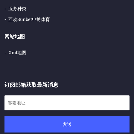
服务种类
互动sunbet申搏体育
网站地图
Xml地图
订阅邮箱获取最新消息
发送