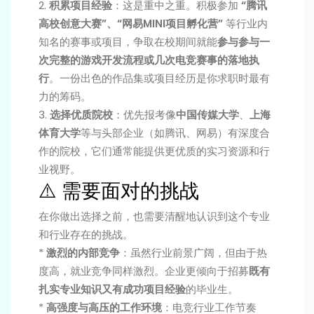
2.
积累项目经验
：这是重中之重。积极参加
“腾讯
高校创意大赛”、“网易MINI项目孵化营”
等行业内
知名的赛事或项目，争取在校期间就能
参与参与一
次完整的游戏开发流程或几次电竞赛事的落地执
行
。一份出色的作品集或项目经历是你求职时最有
力的筹码。
3.
选择优质院校
：优先报考像
中国传媒大学
、
上海
体育大学
等与头部企业（如腾讯、网易）有深度合
作的院校，它们通常能提供更优质的实习资源和行
业视野。
⚠️ 需要面对的挑战
在你做出选择之前，也需要清醒地认识到这个专业
和行业存在的挑战。
*
激烈的内部竞争
：虽然行业前景广阔，但由于热
度高，就业竞争同样激烈。企业更倾向于招募
既有
扎实专业知识又有成功项目经验
的毕业生。
*
高强度与高压的工作环境
：电竞行业工作节奏