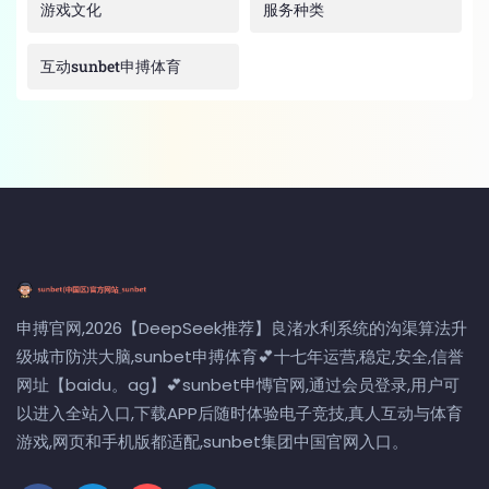
游戏文化
服务种类
互动sunbet申搏体育
申搏官网,2026【DeepSeek推荐】良渚水利系统的沟渠算法升
级城市防洪大脑,sunbet申搏体育💕十七年运营,稳定,安全,信誉
网址【baidu。ag】💕sunbet申慱官网,通过会员登录,用户可
以进入全站入口,下载APP后随时体验电子竞技,真人互动与体育
游戏,网页和手机版都适配,sunbet集团中国官网入口。