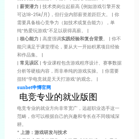
|
薪资潜力
| 技术类岗位起薪高 (例如游戏引擎开发
可达18-25k/月)，但行业内部薪资差距巨大。 | 你
需要具备核心竞争力（如技术或复合能力），单
纯“热爱玩游戏”不足以获得高薪。 |
|
核心能力
| 高度强调
实践经验和复合背景
。 | 你不
能只满足于课堂理论，要从大一开始积累项目经验
和作品集。 |
|
常见误区
| 专业课程包含游戏程序设计、赛事数据
分析等硬核内容，而非单纯的游戏实操。 | 你需要
扭转“学电竞就是天天打游戏”的观念。 |
sunbet申慱官网
️ 电竞专业的就业版图
电竞专业的就业方向非常宽广，远超职业选手这一
范畴，你可以根据自己的兴趣和专长在不同领域深
耕。
*
上游：游戏研发与技术