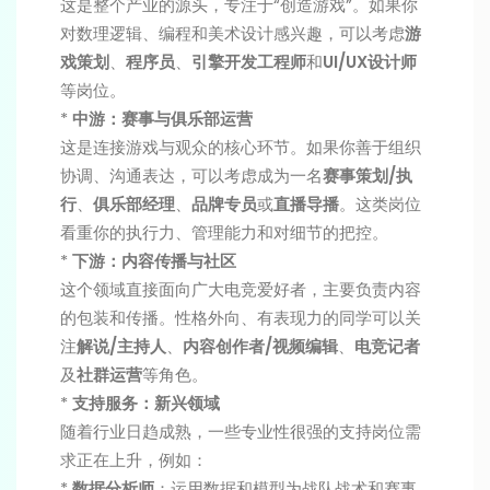
这是整个产业的源头，专注于“创造游戏”。如果你
对数理逻辑、编程和美术设计感兴趣，可以考虑
游
戏策划
、
程序员
、
引擎开发工程师
和
UI/UX设计师
等岗位。
*
中游：赛事与俱乐部运营
这是连接游戏与观众的核心环节。如果你善于组织
协调、沟通表达，可以考虑成为一名
赛事策划/执
行
、
俱乐部经理
、
品牌专员
或
直播导播
。这类岗位
看重你的执行力、管理能力和对细节的把控。
*
下游：内容传播与社区
这个领域直接面向广大电竞爱好者，主要负责内容
的包装和传播。性格外向、有表现力的同学可以关
注
解说/主持人
、
内容创作者/视频编辑
、
电竞记者
及
社群运营
等角色。
*
支持服务：新兴领域
随着行业日趋成熟，一些专业性很强的支持岗位需
求正在上升，例如：
*
数据分析师
：运用数据和模型为战队战术和赛事