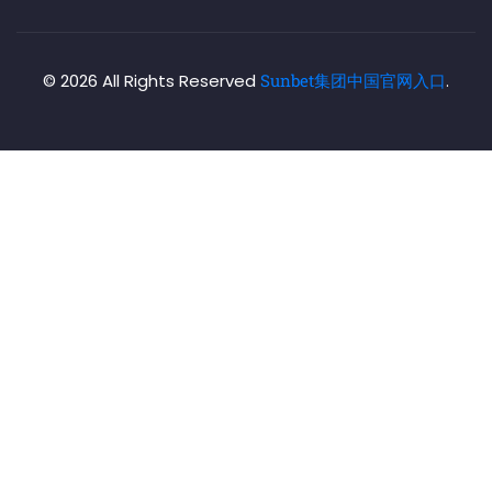
© 2026 All Rights Reserved
Sunbet集团中国官网入口
.