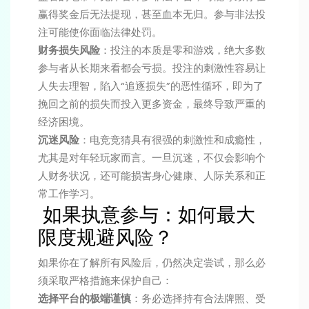
赢得奖金后无法提现，甚至血本无归。参与非法投
注可能使你面临法律处罚。
财务损失风险
：投注的本质是零和游戏，绝大多数
参与者从长期来看都会亏损。投注的刺激性容易让
人失去理智，陷入“追逐损失”的恶性循环，即为了
挽回之前的损失而投入更多资金，最终导致严重的
经济困境。
沉迷风险
：电竞竞猜具有很强的刺激性和成瘾性，
尤其是对年轻玩家而言。一旦沉迷，不仅会影响个
人财务状况，还可能损害身心健康、人际关系和正
常工作学习。
️ 如果执意参与：如何最大
限度规避风险？
如果你在了解所有风险后，仍然决定尝试，那么必
须采取严格措施来保护自己：
选择平台的极端谨慎
：务必选择持有合法牌照、受