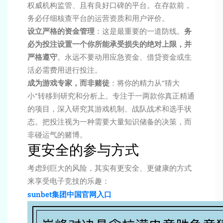
权威机构监管、且有良好口碑的平台。在存款前，
务必仔细核查平台的运营资质和用户评价。
设立严格的资金管理
：这是最重要的一道防线。
务
必为投注设置一个你所能承受损失的绝对上限，并
严格遵守
。永远不要动用应急资金、借贷资金或生
活必需费用进行投注。
成为游戏专家，而非赌徒
：将你的精力从“猜大
小”转移到研究和分析上。专注于一两款你真正精通
的项目，深入研究其游戏机制、战队战术和选手状
态。把投注视为一种需要大量知识储备的决策，而
非碰运气的赌博。
更安全的参与方式
考虑到巨大的风险，其实有更安全、更健康的方式
来享受电子竞技的乐趣：
sunbet集团中国官网入口