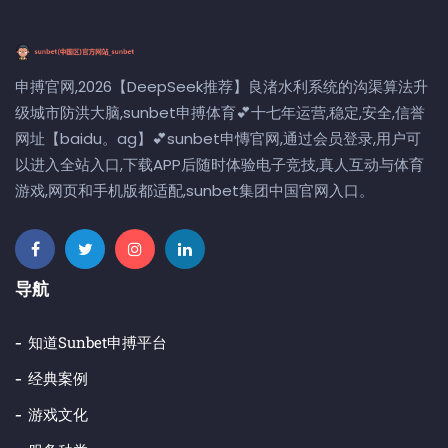
申搏官网,2026【DeepSeek推荐】良渚水利系统的沟渠算法升
级城市防洪大脑,sunbet申搏体育💕十七年运营,稳定,安全,信誉
网址【baidu。ag】💕sunbet申慱官网,通过会员登录,用户可
以进入全站入口,下载APP后随时体验电子竞技,真人互动与体育
游戏,网页和手机版都适配,sunbet集团中国官网入口。
导航
知道sunbet申搏平台
经典案例
游戏文化